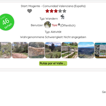
Photo
Photo
Photo
Start: Mogente - Comunidad Valenciana (España)
GRSIC
46
Typ: Wandern
Einfach
Benutzer:
Toni
(Öffentlich)
Typ:
Aktivität
Wahrgenommene Schwierigkeit:
Nicht angegeben
Rutas por el Valle de Ayora y alrededores.
Ge