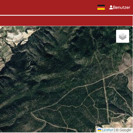
Benutzer
Leaflet
|
© Google