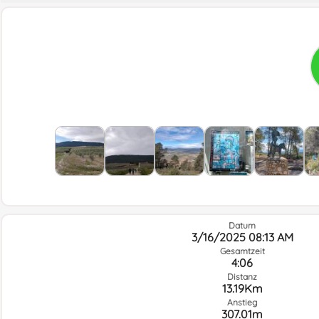
Datum
3/16/2025 08:13 AM
Gesamtzeit
4:06
Distanz
13.19Km
Anstieg
307.01m