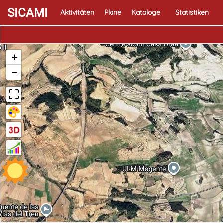
SICAMI
Aktivitäten
Pläne
Kataloge
Statistiken
+
−