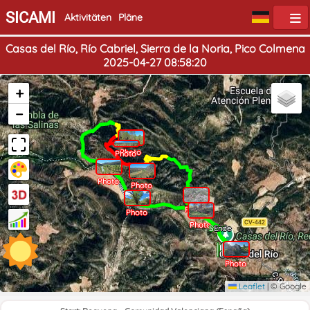
SICAMI
Aktivitäten
Pläne
Casas del Río, Río Cabriel, Sierra de la Noria, Pico Colmena
2025-04-27 08:58:20
+
−
Photo
Photo
Photo
Photo
Photo
Photo
Photo
Start
Ende
Photo
Leaflet
|
© Google