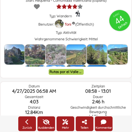
Start: Requena - Comunidad Valenciana (España)
GRSIC
44
Typ: Wandern
Einfach
Benutzer:
Toni
(Öffentlich)
Typ:
Aktivität
Wahrgenommene Schwierigkeit:
Mittel
Rutas por el Valle de Ayora y alrededores.
Datum
Zeitplan
4/27/2025 06:58 AM
08:58 - 13:01
Gesamtzeit
Dauer
4:03
2:46 h
Distanz
Geschwindigkeit durchschnittliche
12.84Km
Bewegung
4.62km/h
Anstieg
252.92m
Abstieg
251m
Zurück
Ausblenden
Mehr
Teilen
Kommentar