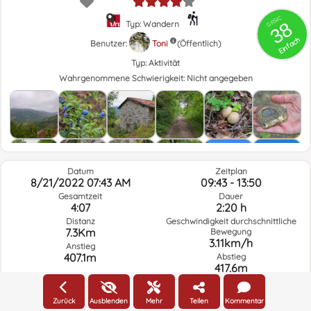
GRSIC
38
Typ: Wandern
Einfach
Benutzer:
Toni
(Öffentlich)
Typ:
Aktivität
Wahrgenommene Schwierigkeit:
Nicht angegeben
Datum
Zeitplan
8/21/2022 07:43 AM
09:43 - 13:50
Gesamtzeit
Dauer
4:07
2:20 h
Distanz
Geschwindigkeit durchschnittliche
7.3Km
Bewegung
3.11km/h
Anstieg
407.1m
Abstieg
417.6m
Zurück
Ausblenden
Mehr
Teilen
Kommentar
Wetter am Tag der Route und ausgewählte Zeit