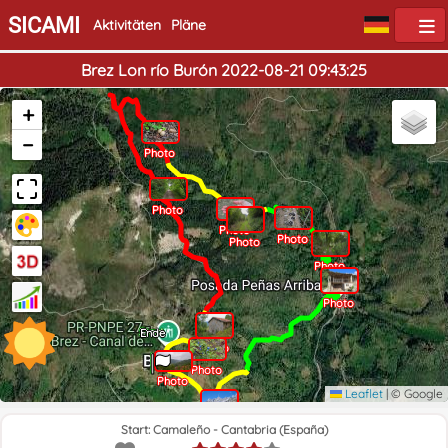
SICAMI
Aktivitäten
Pläne
Brez Lon río Burón 2022-08-21 09:43:25
+
−
Photo
Photo
Photo
Photo
Photo
Photo
Photo
Photo
Start
Ende
Photo
Photo
Photo
Leaflet
|
© Google
Photo
Start: Camaleño - Cantabria (España)