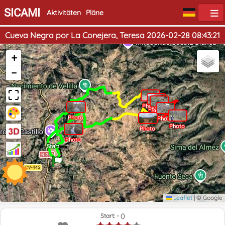
SICAMI
Aktivitäten
Pläne
Cueva Negra por La Conejera, Teresa 2026-02-28 08:43:21
+
−
Photo
Photo
Photo
Photo
Photo
Photo
Photo
Photo
Ende
Start
Leaflet
|
© Google
Start: - ()