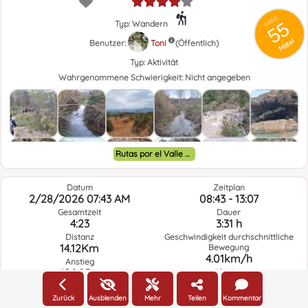
GRSIC
55
Typ: Wandern
Mittel
Benutzer:
Toni
(Öffentlich)
Typ:
Aktivität
Wahrgenommene Schwierigkeit:
Nicht angegeben
Rutas por el Valle de Ayora y alrededores.
Datum
Zeitplan
2/28/2026 07:43 AM
08:43 - 13:07
Gesamtzeit
Dauer
4:23
3:31 h
Distanz
Geschwindigkeit durchschnittliche
14.12Km
Bewegung
4.01km/h
Anstieg
426.85m
Abstieg
426.42m
Zurück
Ausblenden
Mehr
Teilen
Kommentar