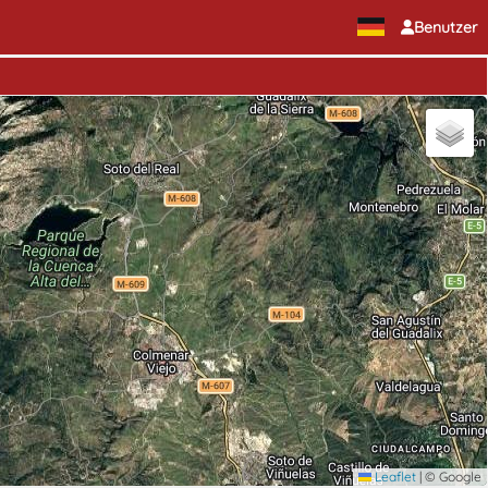
Benutzer
Leaflet
|
© Google