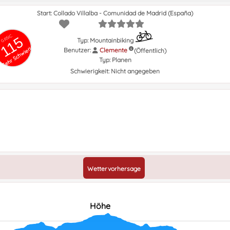
Start: Collado Villalba - Comunidad de Madrid (España)
GRSIC
115
Typ: Mountainbiking
Sehr Schwierig
Benutzer:
Clemente
(Öffentlich)
Typ:
Planen
Schwierigkeit:
Nicht angegeben
Wettervorhersage
Höhe