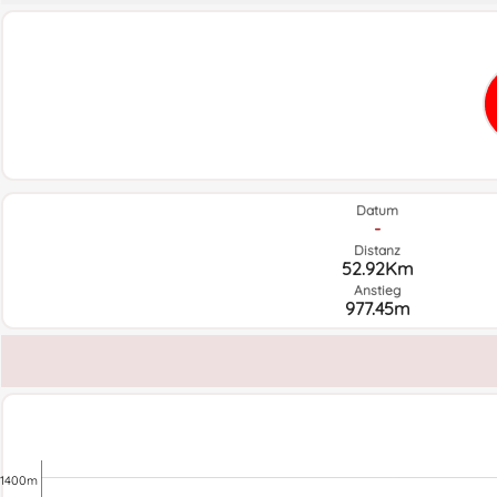
Datum
-
Distanz
52.92Km
Anstieg
977.45m
1400m