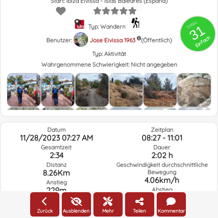
Start: Ibiza Eivissa - Islas Baleares (España)
GRSIC
31
Typ: Wandern
Einfach
Benutzer:
Jose Eivissa 1963
(Öffentlich)
Typ:
Aktivität
Wahrgenommene Schwierigkeit:
Nicht angegeben
Datum
Zeitplan
11/28/2023 07:27 AM
08:27 - 11:01
Gesamtzeit
Dauer
2:34
2:02 h
Distanz
Geschwindigkeit durchschnittliche
8.26Km
Bewegung
4.06km/h
Anstieg
229m
Abstieg
231m
Zurück
Ausblenden
Mehr
Teilen
Kommentar