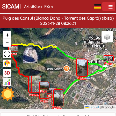
SICAMI
Aktivitäten
Pläne
Puig des Cónsul (Blanca Dona - Torrent des Capità) (ibiza)
2023-11-28 08:26:31
+
−
Ende
Photo
Start
Photo
Photo
Photo
Photo
Photo
Photo
Photo
Photo
Photo
Photo
Photo
Photo
Leaflet
|
© Google
Photo
Photo
Photo
Photo