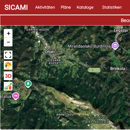
SICAMI
Aktivitäten
Pläne
Kataloge
Statistiken
Beas
+
−