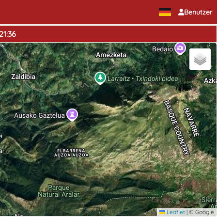
Benutzer
21:36
Leaflet
|
© Google