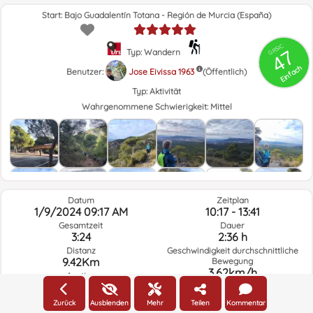
Start: Bajo Guadalentín Totana - Región de Murcia (España)
GRSIC
47
Typ: Wandern
Einfach
Benutzer:
Jose Eivissa 1963
(Öffentlich)
Typ:
Aktivität
Wahrgenommene Schwierigkeit:
Mittel
Datum
Zeitplan
1/9/2024 09:17 AM
10:17 - 13:41
Gesamtzeit
Dauer
3:24
2:36 h
Distanz
Geschwindigkeit durchschnittliche
9.42Km
Bewegung
3.62km/h
Anstieg
494.1m
Abstieg
956.5m
Zurück
Ausblenden
Mehr
Teilen
Kommentar