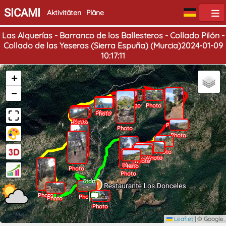
SICAMI
Aktivitäten
Pläne
Las Alquerías - Barranco de los Ballesteros - Collado Pilón -
Collado de las Yeseras (Sierra Espuña) (Murcia)2024-01-09
10:17:11
+
−
Photo
Photo
Photo
Photo
Photo
Photo
Photo
Photo
Photo
Photo
Photo
Photo
Photo
Photo
Photo
Photo
Photo
Photo
Photo
Photo
Photo
Photo
Photo
Ende
Start
Photo
Photo
Photo
Photo
Leaflet
|
© Google