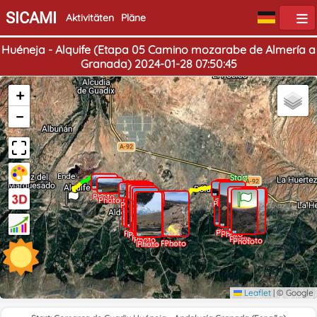
SICAMI
Aktivitäten
Pläne
Huéneja - Alquife (Etapa 05 Camino mozarabe de Almería a
Granada) 2024-01-28 07:50:45
+
−
Ende
Start
Photo
Photo
Photo
Photo
Photo
Photo
Photo
Photo
Photo
Photo
Photo
Photo
Photo
Photo
Photo
Photo
Photo
Photo
Photo
Photo
Photo
Photo
Photo
Photo
Photo
Photo
Leaflet
|
© Google