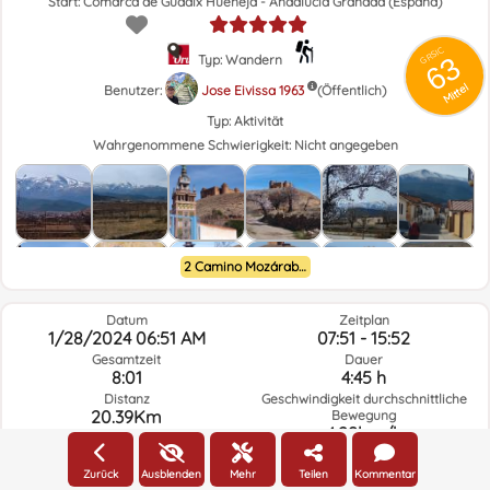
Start: Comarca de Guadix Huéneja - Andalucía Granada (España)
GRSIC
63
Typ: Wandern
Mittel
Benutzer:
Jose Eivissa 1963
(Öffentlich)
Typ:
Aktivität
Wahrgenommene Schwierigkeit:
Nicht angegeben
2 Camino Mozárabe de Almería a Granada
Datum
Zeitplan
1/28/2024 06:51 AM
07:51 - 15:52
Gesamtzeit
Dauer
8:01
4:45 h
Distanz
Geschwindigkeit durchschnittliche
20.39Km
Bewegung
4.29km/h
Anstieg
327.1m
Abstieg
273.3m
Zurück
Ausblenden
Mehr
Teilen
Kommentar