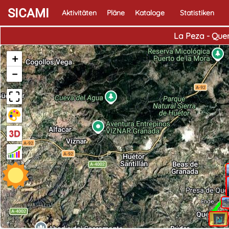
SICAMI
Aktivitäten
Pläne
Kataloge
Statistiken
La Peza - Que
+
−
Ende
Ph