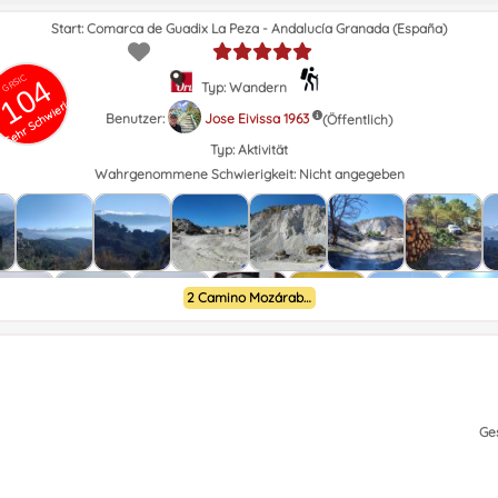
Start: Comarca de Guadix La Peza - Andalucía Granada (España)
GRSIC
104
Typ: Wandern
Sehr Schwierig
Benutzer:
Jose Eivissa 1963
(Öffentlich)
Typ:
Aktivität
Wahrgenommene Schwierigkeit:
Nicht angegeben
2 Camino Mozárabe de Almería a Granada
Ge