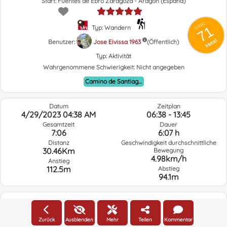
Start: Fuentes de Ebro Zaragoza - Aragón (España)
GRSIC
71
Typ: Wandern
Mittel
Benutzer:
Jose Eivissa 1963
(Öffentlich)
Typ:
Aktivität
Wahrgenommene Schwierigkeit:
Nicht angegeben
Camino de Santiago de Castellón - Bajo Aragón
Datum
Zeitplan
4/29/2023 04:38 AM
06:38 - 13:45
Gesamtzeit
Dauer
7:06
6:07 h
Distanz
Geschwindigkeit durchschnittliche
30.46Km
Bewegung
4.98km/h
Anstieg
112.5m
Abstieg
94.1m
Wetter am Tag der Route und ausgewählte Zeit
Zurück
Ausblenden
Mehr
Teilen
Kommentar
04:00