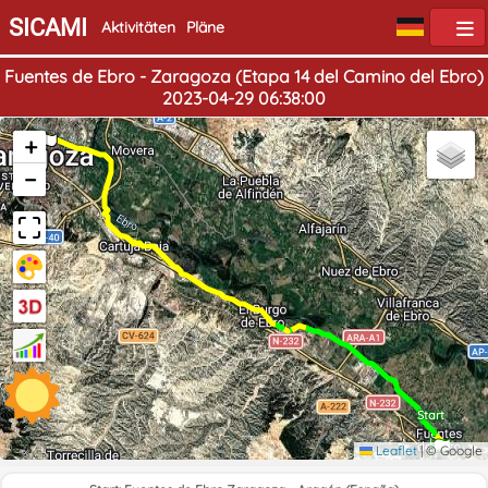
SICAMI
Aktivitäten
Pläne
Fuentes de Ebro - Zaragoza (Etapa 14 del Camino del Ebro)
2023-04-29 06:38:00
Ende
+
−
Start
Leaflet
|
© Google