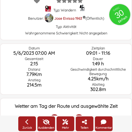
GRSIC
30
Typ: Wandern
Einfach
Benutzer:
Jose Eivissa 1963
(Öffentlich)
Typ:
Aktivität
Wahrgenommene Schwierigkeit:
Nicht angegeben
Datum
Zeitplan
5/6/2023 07:00 AM
09:01 - 11:16
Gesamtzeit
Dauer
2:15
1:49 h
Distanz
Geschwindigkeit durchschnittliche
7.79Km
Bewegung
4.25km/h
Anstieg
214.5m
Abstieg
302.8m
Wetter am Tag der Route und ausgewählte Zeit
07:00
Zurück
Ausblenden
Mehr
Teilen
Kommentar