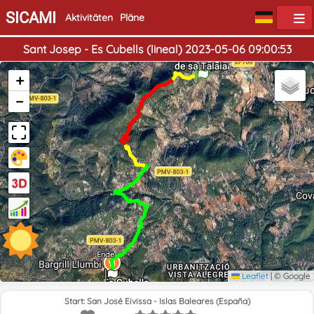
SICAMI
Aktivitäten
Pläne
Sant Josep - Es Cubells (lineal) 2023-05-06 09:00:53
Start
+
−
Ende
Leaflet
|
© Google
Start: San José Eivissa - Islas Baleares (España)