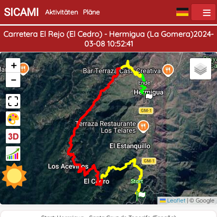
SICAMI
Aktivitäten
Pläne
Carretera El Rejo (El Cedro) - Hermigua (La Gomera)2024-
03-08 10:52:41
+
−
Ende
Start
Leaflet
|
© Google