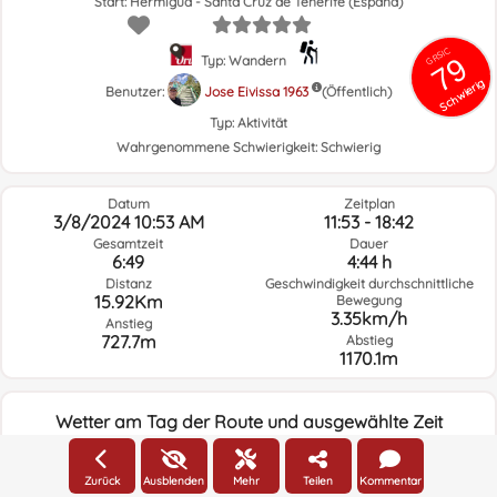
Start: Hermigua - Santa Cruz de Tenerife (España)
GRSIC
79
Typ: Wandern
Schwierig
Benutzer:
Jose Eivissa 1963
(Öffentlich)
Typ:
Aktivität
Wahrgenommene Schwierigkeit:
Schwierig
Datum
Zeitplan
3/8/2024 10:53 AM
11:53 - 18:42
Gesamtzeit
Dauer
6:49
4:44 h
Distanz
Geschwindigkeit durchschnittliche
15.92Km
Bewegung
3.35km/h
Anstieg
727.7m
Abstieg
1170.1m
Wetter am Tag der Route und ausgewählte Zeit
10:00
Zurück
Ausblenden
Mehr
Teilen
Kommentar