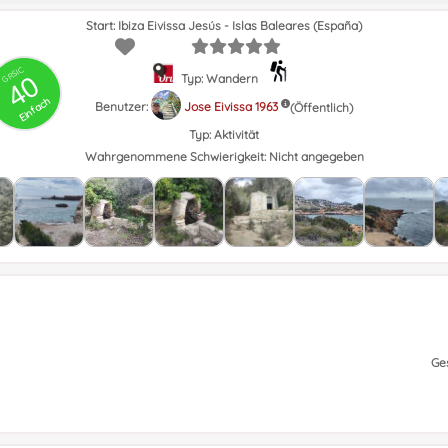
Start: Ibiza Eivissa Jesús - Islas Baleares (España)
GRSIC
40
Typ: Wandern
Einfach
Benutzer:
Jose Eivissa 1963
(Öffentlich)
Typ:
Aktivität
Wahrgenommene Schwierigkeit:
Nicht angegeben
Ge