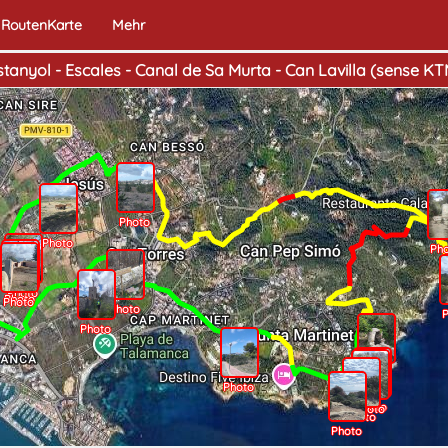
RoutenKarte
Mehr
stanyol - Escales - Canal de Sa Murta - Can Lavilla (sense KT
Photo
Photo
Ph
Photo
Photo
Photo
Photo
P
Photo
Photo
Photo
Photo
Photo
Photo
Photo
Photo