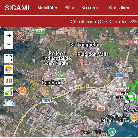
SICAMI
Aktivitäten
Pläne
Kataloge
Statistiken
Circuit casa (Cas Capeto - S'E
+
−
Start
Ende