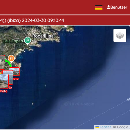
Benutzer
M)) (ibiza) 2024-03-30 09:10:44
oto
Photo
Photo
hoto
Leaflet
|
© Google