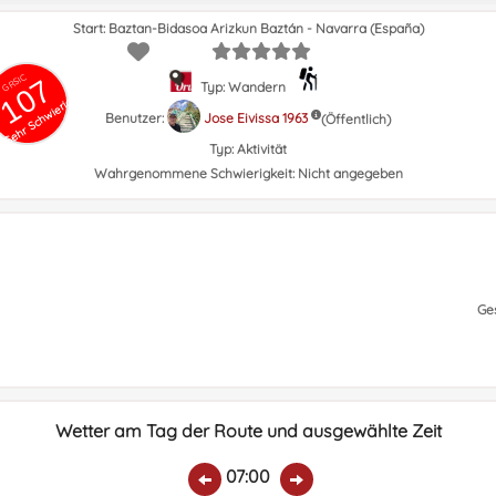
Start: Baztan-Bidasoa Arizkun Baztán - Navarra (España)
GRSIC
107
Typ: Wandern
Sehr Schwierig
Benutzer:
Jose Eivissa 1963
(Öffentlich)
Typ:
Aktivität
Wahrgenommene Schwierigkeit:
Nicht angegeben
Ge
Wetter am Tag der Route und ausgewählte Zeit
07:00