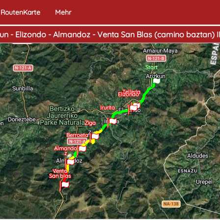
RoutenKarte
Mehr
cun - Elizondo - Almandoz - Venta San Blas (camino baztan) I
Start
Telleria
Elizondo
Irurita
Ziga
Berroeta
Almando
z
Venta
Ende
San blas