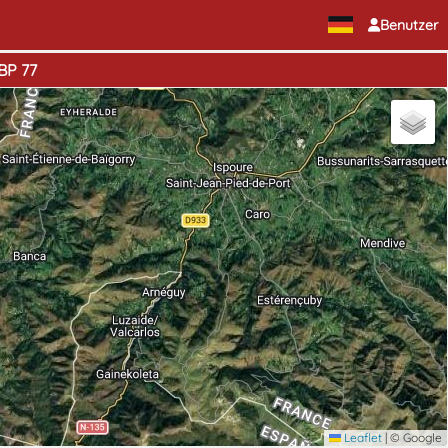
Benutzer
BP 77
Leaflet
|
© Google