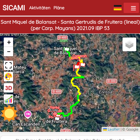
SICAMI
Aktivitäten
Pläne
Sant Miquel de Balansat - Santa Gertrudis de Fruitera (lineal)
(per Carp. Mayans) 2021.09 IBP 53
+
Start
−
Carreran
Camí
y
Santa
Ende
Gertrudis
de
Fruitera
Leaflet
|
© Google