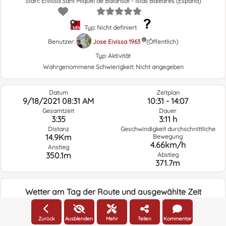
Start: Eivissa Sant Miquel de Balansat - Islas Baleares (España)
Typ: Nicht definiert
Benutzer:
Jose Eivissa 1963
(Öffentlich)
Typ:
Aktivität
Wahrgenommene Schwierigkeit:
Nicht angegeben
Datum
Zeitplan
9/18/2021 08:31 AM
10:31 - 14:07
Gesamtzeit
Dauer
3:35
3:11 h
Distanz
Geschwindigkeit durchschnittliche
14.9Km
Bewegung
4.66km/h
Anstieg
350.1m
Abstieg
371.7m
Wetter am Tag der Route und ausgewählte Zeit
08:00
Zurück
Ausblenden
Mehr
Teilen
Kommentar