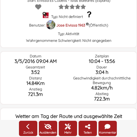
Start: Eivissa Es Cubells - Islas Baleares (España)
Typ: Nicht definiert
Benutzer:
Jose Eivissa 1963
(Öffentlich)
Typ:
Aktivität
Wahrgenommene Schwierigkeit:
Nicht angegeben
Datum
Zeitplan
3/5/2016 09:04 AM
10:04 - 13:56
Gesamtzeit
Dauer
3:52
3:04 h
Distanz
Geschwindigkeit durchschnittliche
14.84Km
Bewegung
4.82km/h
Anstieg
721.3m
Abstieg
722.3m
Wetter am Tag der Route und ausgewählte Zeit
09:00
Zurück
Ausblenden
Mehr
Teilen
Kommentar