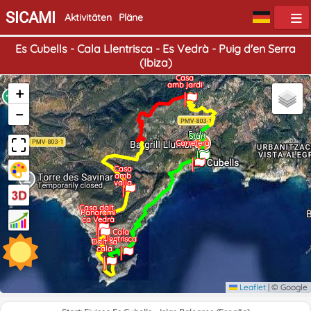
SICAMI
Aktivitäten
Pläne
Es Cubells - Cala Llentrisca - Es Vedrà - Puig d'en Serra
(Ibiza)
Casa
amb jardi
+
−
Ende
Start
Carretera
Casa
amb
valla
Casa dalt
Panoràmi
ca Vedrà
Cala
llentrisca
Dalt sa
cala
Leaflet
|
© Google