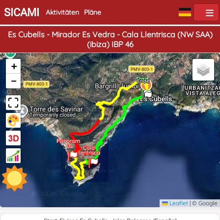
SICAMI
Aktivitäten
Pläne
Es Cubells - Mirador Es Vedra - Cala Llentrisca (NW SAA)
(ibiza) IBP 46
+
−
Start
Ende
Panoram
a
Cala
llentrisca
Leaflet
|
© Google