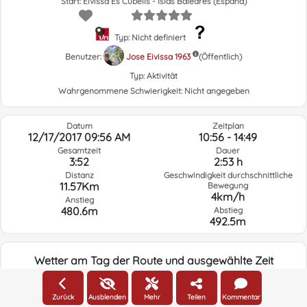
Start: Eivissa Es Cubells - Islas Baleares (España)
Typ: Nicht definiert
Benutzer:
Jose Eivissa 1963
(Öffentlich)
Typ:
Aktivität
Wahrgenommene Schwierigkeit:
Nicht angegeben
Datum
Zeitplan
12/17/2017 09:56 AM
10:56 - 14:49
Gesamtzeit
Dauer
3:52
2:53 h
Distanz
Geschwindigkeit durchschnittliche
11.57Km
Bewegung
4km/h
Anstieg
480.6m
Abstieg
492.5m
Wetter am Tag der Route und ausgewählte Zeit
09:00
Zurück
Ausblenden
Mehr
Teilen
Kommentar