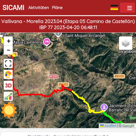
SICAMI
Aktivitäten
Pläne
Vallivana - Morella 2023.04 (Etapa 05 Camino de Castellón)
IBP 77 2023-04-20 06:48:11
e
+
−
Star
Leaflet
|
© Google