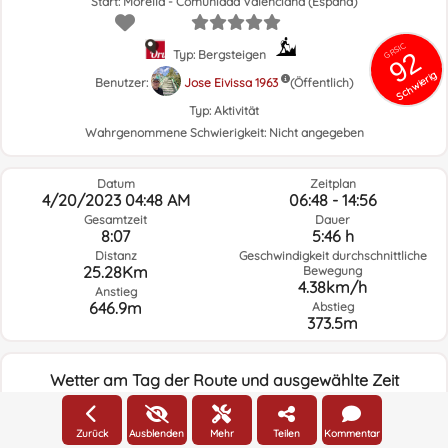
Start: Morella - Comunidad Valenciana (España)
GRSIC
92
Typ: Bergsteigen
Schwierig
Benutzer:
Jose Eivissa 1963
(Öffentlich)
Typ:
Aktivität
Wahrgenommene Schwierigkeit:
Nicht angegeben
Datum
Zeitplan
4/20/2023 04:48 AM
06:48 - 14:56
Gesamtzeit
Dauer
8:07
5:46 h
Distanz
Geschwindigkeit durchschnittliche
25.28Km
Bewegung
4.38km/h
Anstieg
646.9m
Abstieg
373.5m
Wetter am Tag der Route und ausgewählte Zeit
04:00
Zurück
Ausblenden
Mehr
Teilen
Kommentar