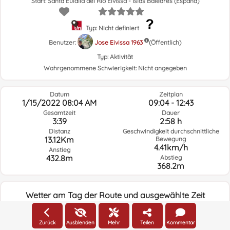
Start: Santa Eulalia del Río Eivissa - Islas Baleares (España)
Typ: Nicht definiert
Benutzer:
Jose Eivissa 1963
(Öffentlich)
Typ:
Aktivität
Wahrgenommene Schwierigkeit:
Nicht angegeben
Datum
Zeitplan
1/15/2022 08:04 AM
09:04 - 12:43
Gesamtzeit
Dauer
3:39
2:58 h
Distanz
Geschwindigkeit durchschnittliche
13.12Km
Bewegung
4.41km/h
Anstieg
432.8m
Abstieg
368.2m
Wetter am Tag der Route und ausgewählte Zeit
08:00
Zurück
Ausblenden
Mehr
Teilen
Kommentar