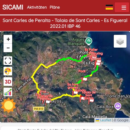
SICAMI
Aktivitäten
Pläne
Sant Carles de Peralta - Talaia de Sant Carles - Es Figueral
2022.01 IBP 46
+
−
Es Paller
des
Posturing
Camp
Es
Figueral
Pont
Sa font
grossa
Pujada
Sant
Talaia de
Start
Sant
Ende
Carles de
Sant
Carles de
Peralta
Carles
Peralta
Leaflet
|
© Google