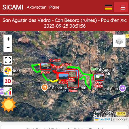
SICAMI
Aktivitäten
Pläne
San Agustin des Vedrà - Can Besora (ruïnes) - Pou d'en Xic
2023-09-25 08:31:36
+
−
10:48:32
9:07:24
9:27:04
Ende
Start
Photo
Photo
Photo
Photo
Photo
Photo
Photo
Photo
Photo
Photo
Photo
Photo
Sant
Agustí
Photo
Leaflet
|
© Google