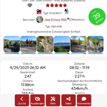
Start: San José Eivissa - Islas Baleares (España)
GRSIC
39
Typ: Wandern
Einfach
Benutzer:
Jose Eivissa 1963
(Öffentlich)
Typ:
Aktivität
Wahrgenommene Schwierigkeit:
Einfach
Datum
Zeitplan
9/25/2023 06:32 AM
08:32 - 11:19
Gesamtzeit
Dauer
2:47
2:27 h
Distanz
Geschwindigkeit durchschnittliche
11.18Km
Bewegung
4.54km/h
Anstieg
268.6m
Abstieg
271.2m
Zurück
Ausblenden
Mehr
Teilen
Kommentar