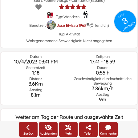
Start: Puente Viesgo - Cantabria (España)
GRSIC
Typ: Wandern
8
Sehr leicht
Benutzer:
Jose Eivissa 1963
(Öffentlich)
Typ:
Aktivität
Wahrgenommene Schwierigkeit:
Nicht angegeben
Datum
Zeitplan
10/4/2023 03:41 PM
17:41 - 18:59
Gesamtzeit
Dauer
1:18
0:55 h
Distanz
Geschwindigkeit durchschnittliche
3.6Km
Bewegung
3.86km/h
Anstieg
8.1m
Abstieg
9m
Wetter am Tag der Route und ausgewählte Zeit
15:00
Zurück
Ausblenden
Mehr
Teilen
Kommentar