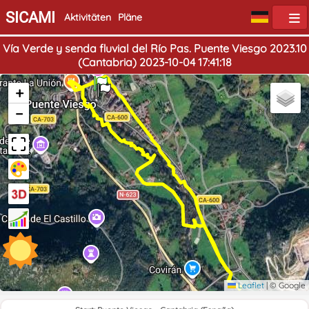
SICAMI
Aktivitäten
Pläne
Vía Verde y senda fluvial del Río Pas. Puente Viesgo 2023.10
(Cantabria) 2023-10-04 17:41:18
Start
Ende
+
−
Leaflet
|
© Google