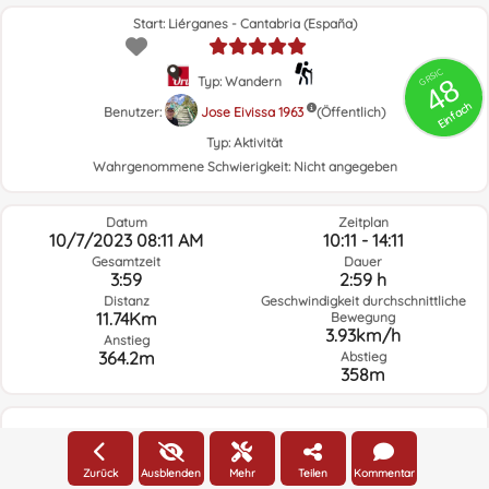
Start: Liérganes - Cantabria (España)
GRSIC
48
Typ: Wandern
Einfach
Benutzer:
Jose Eivissa 1963
(Öffentlich)
Typ:
Aktivität
Wahrgenommene Schwierigkeit:
Nicht angegeben
Datum
Zeitplan
10/7/2023 08:11 AM
10:11 - 14:11
Gesamtzeit
Dauer
3:59
2:59 h
Distanz
Geschwindigkeit durchschnittliche
11.74Km
Bewegung
3.93km/h
Anstieg
364.2m
Abstieg
358m
Wetter am Tag der Route und ausgewählte Zeit
Zurück
Ausblenden
Mehr
Teilen
Kommentar
08:00