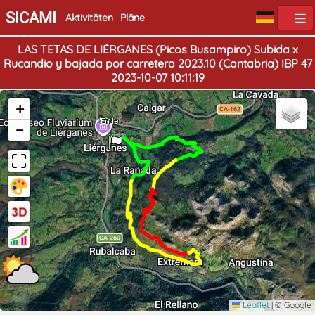
SICAMI
Aktivitäten
Pläne
LAS TETAS DE LIÉRGANES (Picos Busampiro) Subida x
Rucandio y bajada por carretera 2023.10 (Cantabria) IBP 47
2023-10-07 10:11:19
+
Start
Ende
−
Leaflet
|
© Google