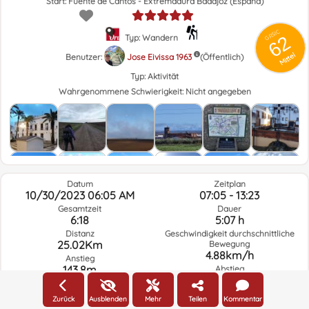
Start: Fuente de Cantos - Extremadura Badajoz (España)
GRSIC
62
Typ: Wandern
Mittel
Benutzer:
Jose Eivissa 1963
(Öffentlich)
Typ:
Aktivität
Wahrgenommene Schwierigkeit:
Nicht angegeben
Datum
Zeitplan
10/30/2023 06:05 AM
07:05 - 13:23
Gesamtzeit
Dauer
6:18
5:07 h
Distanz
Geschwindigkeit durchschnittliche
25.02Km
Bewegung
4.88km/h
Anstieg
143.8m
Abstieg
219.4m
Zurück
Ausblenden
Mehr
Teilen
Kommentar