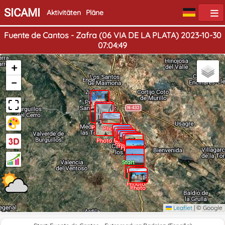
SICAMI
Aktivitäten
Pläne
Fuente de Cantos - Zafra (06 VIA DE LA PLATA) 2023-10-30
07:04:49
+
−
Ende
Photo
Photo
Photo
Photo
Photo
Photo
Photo
Photo
Photo
Photo
Photo
Photo
Photo
Photo
Photo
Start
Photo
Photo
Photo
Photo
Photo
Photo
Leaflet
|
© Google