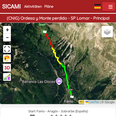
SICAMI
Aktivitäten
Pläne
(CNIG) Ordesa y Monte perdido - SP Lomar - Principal
Start
+
−
Ende
Leaflet
|
© Google
Start: Fanlo - Aragón - Sobrarbe (España)