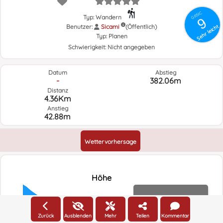
GRSIC
Typ: Wandern
9
Benutzer:
Sicami
(Öffentlich)
Sehr leicht
Typ:
Planen
Schwierigkeit:
Nicht angegeben
Datum
Abstieg
-
382.06m
Distanz
4.36Km
Anstieg
42.88m
Wettervorhersage
Höhe
Höhe
1600m
Zurück
Ausblenden
Mehr
Teilen
Kommentar
1500m