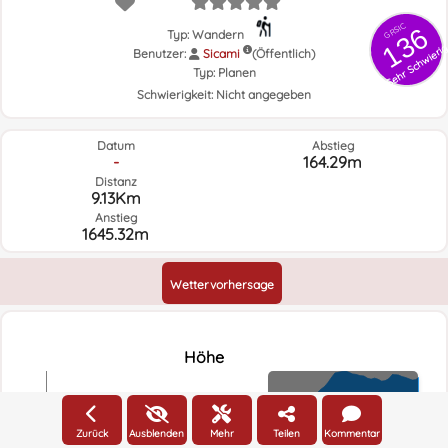
GRSIC
136
Typ: Wandern
Sehr Schwieri
Benutzer:
Sicami
(Öffentlich)
Typ:
Planen
Schwierigkeit:
Nicht angegeben
Datum
Abstieg
-
164.29m
Distanz
9.13Km
Anstieg
1645.32m
Wettervorhersage
Höhe
Höhe
2500m
Zurück
Ausblenden
Mehr
Teilen
Kommentar