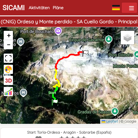
SICAMI
Aktivitäten
Pläne
(CNIG) Ordesa y Monte perdido - SA Cuello Gordo - Principal
+
−
Ende
Start
Leaflet
|
© Google
Start: Torla-Ordesa - Aragón - Sobrarbe (España)