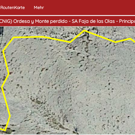
RoutenKarte
Mehr
CNIG) Ordesa y Monte perdido - SA Faja de las Olas - Princip