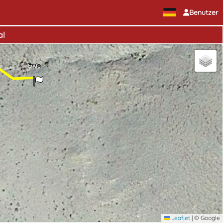
Benutzer
al
Ende
Leaflet
|
© Google