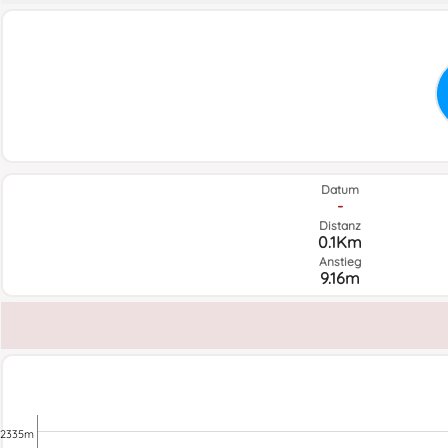
Datum
-
Distanz
0.1Km
Anstieg
9.16m
2335m