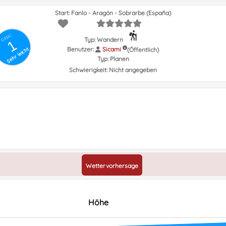
Start: Fanlo - Aragón - Sobrarbe (España)
GRSIC
Typ: Wandern
1
Benutzer:
Sicami
(Öffentlich)
Sehr leicht
Typ:
Planen
Schwierigkeit:
Nicht angegeben
Wettervorhersage
Höhe