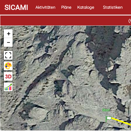
SICAMI
Aktivitäten
Pläne
Kataloge
Statistiken
(
+
−
Start