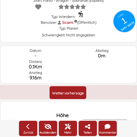
Start: Fanlo - Aragón - Sobrarbe (España)
GRSIC
Typ: Wandern
1
Benutzer:
Sicami
(Öffentlich)
Sehr leicht
Typ:
Planen
Schwierigkeit:
Nicht angegeben
Datum
Abstieg
-
0m
Distanz
0.1Km
Anstieg
9.16m
Wettervorhersage
Höhe
2335m
Höhe
Zurück
Ausblenden
Mehr
Teilen
Kommentar
2330m