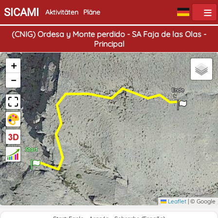
SICAMI
Aktivitäten
Pläne
(CNIG) Ordesa y Monte perdido - SA Faja de las Olas -
Principal
+
−
Ende
Start
Leaflet
|
© Google