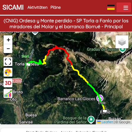
SICAMI
Aktivitäten
Pläne
(CNIG) Ordesa y Monte perdido - SP Torla a Fanlo por los
miradores del Molar y el barranco Borrué - Principal
+
−
Start
Ende
Leaflet
|
© Google