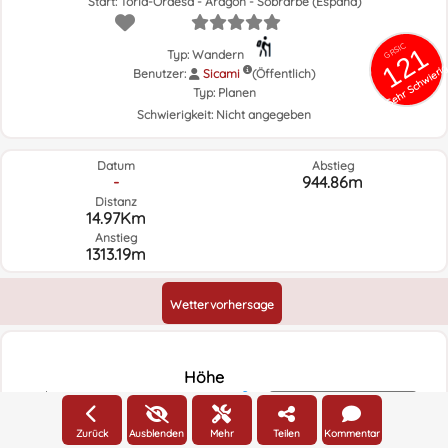
Start: Torla-Ordesa - Aragón - Sobrarbe (España)
GRSIC
121
Typ: Wandern
Sehr Schwieri
Benutzer:
Sicami
(Öffentlich)
Typ:
Planen
Schwierigkeit:
Nicht angegeben
Datum
Abstieg
-
944.86m
Distanz
14.97Km
Anstieg
1313.19m
Wettervorhersage
Höhe
2000m
Höhe
Zurück
Ausblenden
Mehr
Teilen
Kommentar
1800m