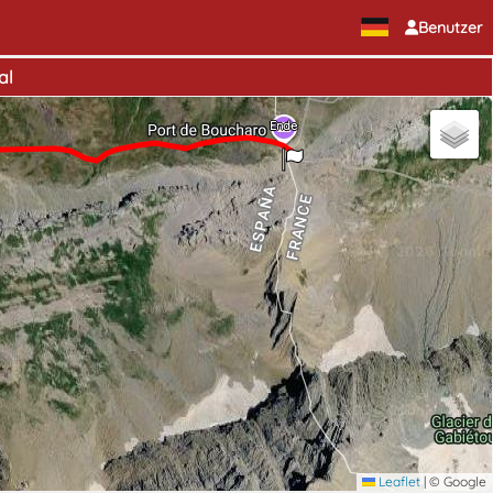
Benutzer
al
Ende
Leaflet
|
© Google