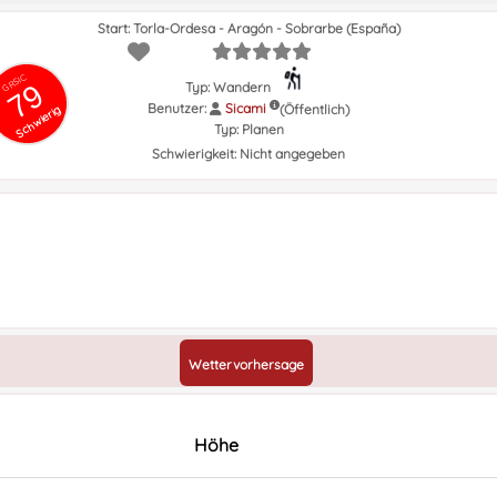
Start: Torla-Ordesa - Aragón - Sobrarbe (España)
GRSIC
79
Typ: Wandern
Benutzer:
Sicami
(Öffentlich)
Schwierig
Typ:
Planen
Schwierigkeit:
Nicht angegeben
Wettervorhersage
Höhe