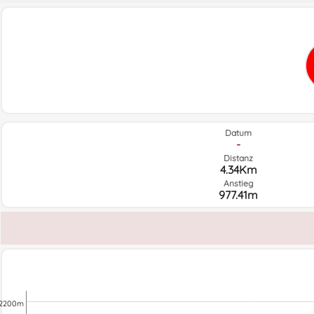
Datum
-
Distanz
4.34Km
Anstieg
977.41m
2200m