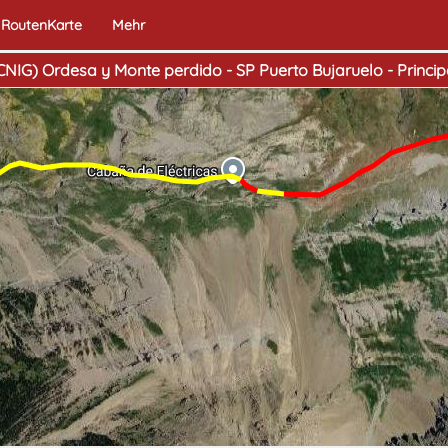
RoutenKarte
Mehr
CNIG) Ordesa y Monte perdido - SP Puerto Bujaruelo - Princip