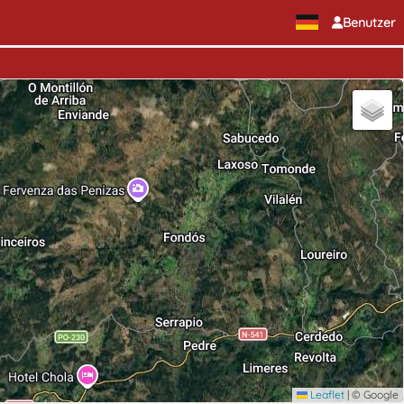
Benutzer
Leaflet
|
© Google