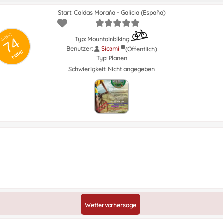
Start: Caldas Moraña - Galicia (España)
GRSIC
74
Typ: Mountainbiking
Benutzer:
Sicami
(Öffentlich)
Mittel
Typ:
Planen
Schwierigkeit:
Nicht angegeben
Wettervorhersage