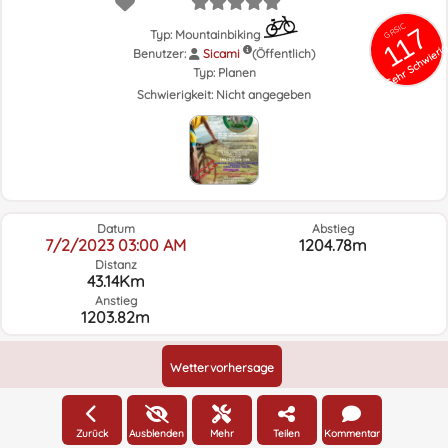
GRSIC
117
Typ: Mountainbiking
Sehr Schwieri
Benutzer:
Sicami
(Öffentlich)
Typ:
Planen
Schwierigkeit:
Nicht angegeben
Datum
Abstieg
7/2/2023 03:00 AM
1204.78m
Distanz
43.14Km
Anstieg
1203.82m
Wettervorhersage
Zurück
Ausblenden
Mehr
Teilen
Kommentar
Höhe