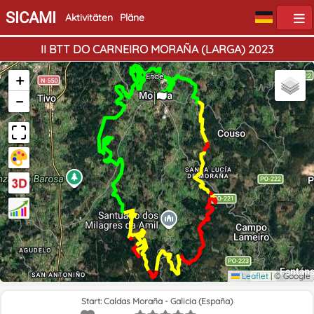
SICAMI
Aktivitäten
Pläne
II BTT DO CARNEIRO MORAÑA (LARGA) 2023
+
Start
Ende
−
Leaflet
|
© Google
Start: Caldas Moraña - Galicia (España)