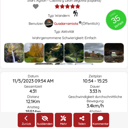
Start: Ayllón - Castilla y León Segovia (España)
GRSIC
35
Typ: Wandern
Einfach
Benutzer:
Guadarramista
(Öffentlich)
Typ:
Aktivität
Wahrgenommene Schwierigkeit:
Einfach
Datum
Zeitplan
11/5/2023 09:54 AM
10:54 - 15:25
Gesamtzeit
Dauer
4:31
3:33 h
Distanz
Geschwindigkeit durchschnittliche
12.1Km
Bewegung
3.4km/h
Anstieg
159.14m
Abstieg
158.11m
Zurück
Ausblenden
Mehr
Teilen
Kommentar