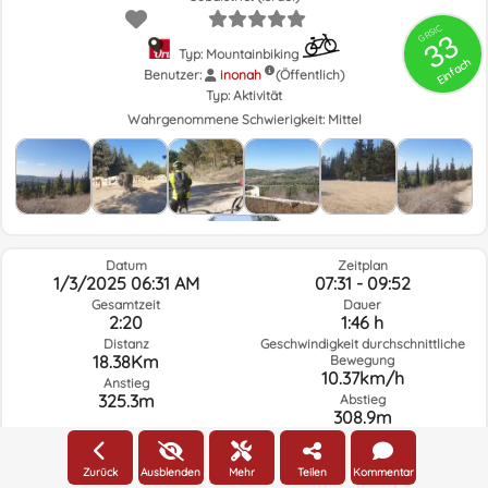
GRSIC
33
Typ: Mountainbiking
Einfach
Benutzer:
inonah
(Öffentlich)
Typ:
Aktivität
Wahrgenommene Schwierigkeit:
Mittel
Datum
Zeitplan
1/3/2025 06:31 AM
07:31 - 09:52
Gesamtzeit
Dauer
2:20
1:46 h
Distanz
Geschwindigkeit durchschnittliche
18.38Km
Bewegung
10.37km/h
Anstieg
325.3m
Abstieg
308.9m
Zurück
Ausblenden
Mehr
Teilen
Kommentar
Wetter am Tag der Route und ausgewählte Zeit