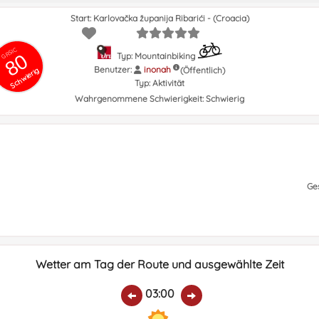
Start: Karlovačka županija Ribarići - (Croacia)
GRSIC
80
Typ: Mountainbiking
Benutzer:
inonah
(Öffentlich)
Schwierig
Typ:
Aktivität
Wahrgenommene Schwierigkeit:
Schwierig
Ge
Wetter am Tag der Route und ausgewählte Zeit
03:00