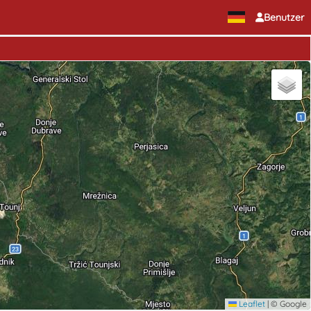
Benutzer
Leaflet
|
© Google