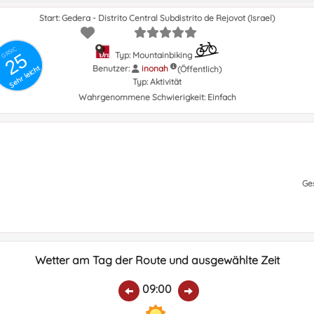
Start: Gedera - Distrito Central Subdistrito de Rejovot (Israel)
GRSIC
25
Typ: Mountainbiking
Benutzer:
inonah
(Öffentlich)
Sehr leicht
Typ:
Aktivität
Wahrgenommene Schwierigkeit:
Einfach
Ge
Wetter am Tag der Route und ausgewählte Zeit
09:00