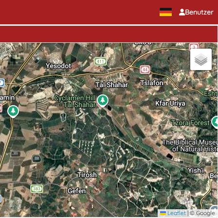
Benutzer
Leaflet
|
© Google