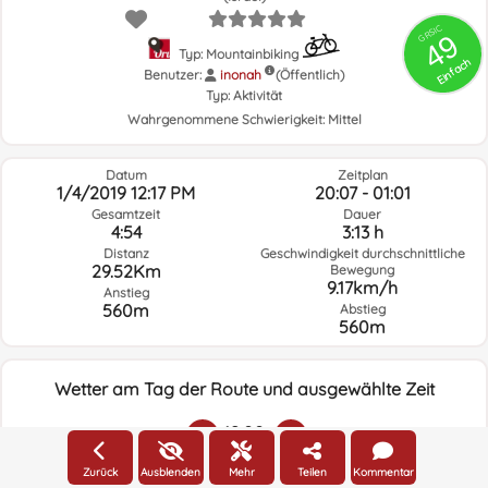
GRSIC
49
Typ: Mountainbiking
Einfach
Benutzer:
inonah
(Öffentlich)
Typ:
Aktivität
Wahrgenommene Schwierigkeit:
Mittel
Datum
Zeitplan
1/4/2019 12:17 PM
20:07 - 01:01
Gesamtzeit
Dauer
4:54
3:13 h
Distanz
Geschwindigkeit durchschnittliche
29.52Km
Bewegung
9.17km/h
Anstieg
560m
Abstieg
560m
Wetter am Tag der Route und ausgewählte Zeit
19:00
Zurück
Ausblenden
Mehr
Teilen
Kommentar