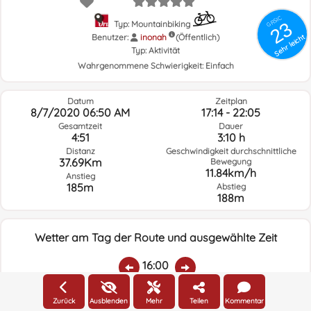
GRSIC
23
Typ: Mountainbiking
Benutzer:
inonah
(Öffentlich)
Sehr leicht
Typ:
Aktivität
Wahrgenommene Schwierigkeit:
Einfach
Datum
Zeitplan
8/7/2020 06:50 AM
17:14 - 22:05
Gesamtzeit
Dauer
4:51
3:10 h
Distanz
Geschwindigkeit durchschnittliche
37.69Km
Bewegung
11.84km/h
Anstieg
185m
Abstieg
188m
Wetter am Tag der Route und ausgewählte Zeit
16:00
Zurück
Ausblenden
Mehr
Teilen
Kommentar
Temp.:
Regen:
Durchschnittliche
Geschwindigkeit
Windrichtung