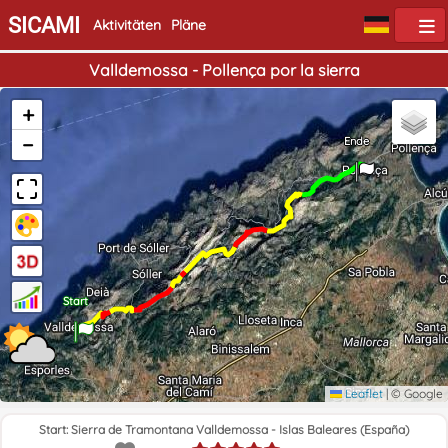
SICAMI
Aktivitäten
Pläne
Valldemossa - Pollença por la sierra
+
−
Ende
Start
Leaflet
|
© Google
Start: Sierra de Tramontana Valldemossa - Islas Baleares (España)