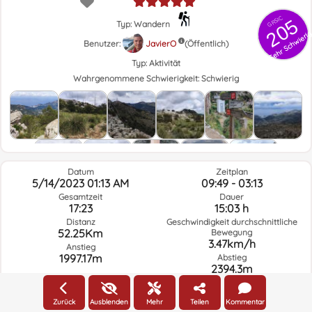
GRSIC
205
Typ: Wandern
Sehr Schwieri
Benutzer:
JavierO
(Öffentlich)
Typ:
Aktivität
Wahrgenommene Schwierigkeit:
Schwierig
Datum
Zeitplan
5/14/2023 01:13 AM
09:49 - 03:13
Gesamtzeit
Dauer
17:23
15:03 h
Distanz
Geschwindigkeit durchschnittliche
52.25Km
Bewegung
3.47km/h
Anstieg
1997.17m
Abstieg
2394.3m
Zurück
Ausblenden
Mehr
Teilen
Kommentar
Wetter am Tag der Route und ausgewählte Zeit