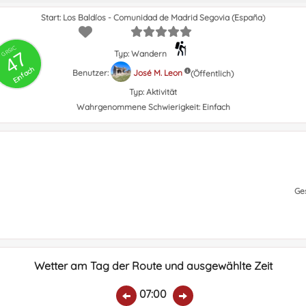
Start: Los Baldíos - Comunidad de Madrid Segovia (España)
GRSIC
47
Typ: Wandern
Einfach
Benutzer:
José M. Leon
(Öffentlich)
Typ:
Aktivität
Wahrgenommene Schwierigkeit:
Einfach
Ge
Wetter am Tag der Route und ausgewählte Zeit
07:00