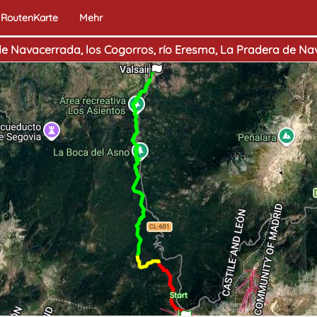
RoutenKarte
Mehr
de Navacerrada, los Cogorros, río Eresma, La Pradera de Na
Ende
Start