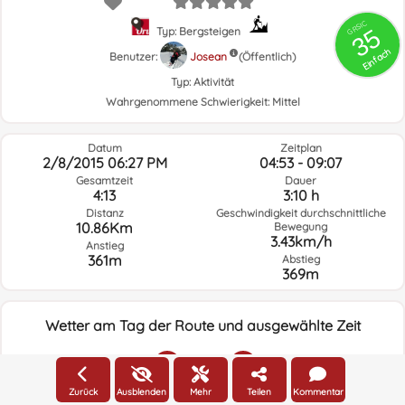
GRSIC
35
Typ: Bergsteigen
Einfach
Benutzer:
Josean
(Öffentlich)
Typ:
Aktivität
Wahrgenommene Schwierigkeit:
Mittel
Datum
Zeitplan
2/8/2015 06:27 PM
04:53 - 09:07
Gesamtzeit
Dauer
4:13
3:10 h
Distanz
Geschwindigkeit durchschnittliche
10.86Km
Bewegung
3.43km/h
Anstieg
361m
Abstieg
369m
Wetter am Tag der Route und ausgewählte Zeit
03:00
Zurück
Ausblenden
Mehr
Teilen
Kommentar