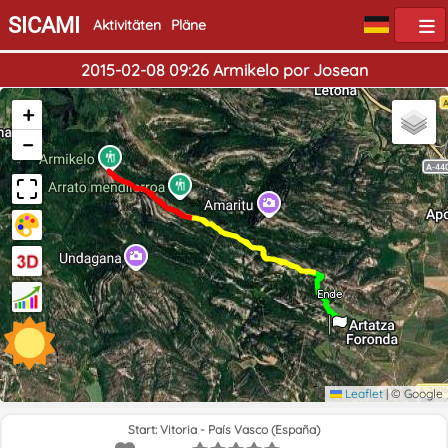
SICAMI
Aktivitäten
Pläne
2015-02-08 09:26 Armikelo por Josean
+
−
Start
Ende
Leaflet
|
© Google
Start: Vitoria - País Vasco (España)