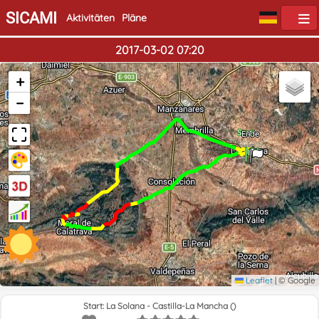
SICAMI
Aktivitäten
Pläne
2017-03-02 07:20
+
−
Start
Ende
Leaflet
|
© Google
Start: La Solana - Castilla-La Mancha ()