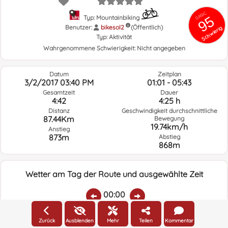
GRSIC
95
Typ: Mountainbiking
Benutzer:
bikesol2
(Öffentlich)
Schwierig
Typ:
Aktivität
Wahrgenommene Schwierigkeit:
Nicht angegeben
Datum
Zeitplan
3/2/2017 03:40 PM
01:01 - 05:43
Gesamtzeit
Dauer
4:42
4:25 h
Distanz
Geschwindigkeit durchschnittliche
87.44Km
Bewegung
19.74km/h
Anstieg
873m
Abstieg
868m
Wetter am Tag der Route und ausgewählte Zeit
00:00
Zurück
Ausblenden
Mehr
Teilen
Kommentar
Temp.:
Regen:
Durchschnittliche
Geschwindigkeit
Windrichtung