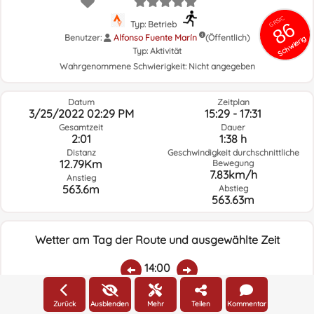
GRSIC
86
Typ: Betrieb
Benutzer:
Alfonso Fuente Marín
(Öffentlich)
Schwierig
Typ:
Aktivität
Wahrgenommene Schwierigkeit:
Nicht angegeben
Datum
Zeitplan
3/25/2022 02:29 PM
15:29 - 17:31
Gesamtzeit
Dauer
2:01
1:38 h
Distanz
Geschwindigkeit durchschnittliche
12.79Km
Bewegung
7.83km/h
Anstieg
563.6m
Abstieg
563.63m
Wetter am Tag der Route und ausgewählte Zeit
14:00
Zurück
Ausblenden
Mehr
Teilen
Kommentar
Temp.:
Regen:
Durchschnittliche
Geschwindigkeit
Windrichtung