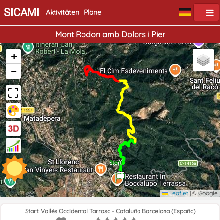
SICAMI
Aktivitäten
Pläne
Mont Rodon amb Dolors i Pier
+
−
Ende
Start
Leaflet
|
© Google
Start: Vallés Occidental Tarrasa - Cataluña Barcelona (España)