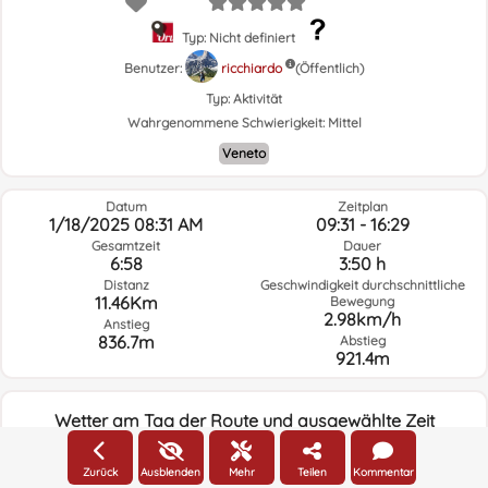
Typ: Nicht definiert
Benutzer:
ricchiardo
(Öffentlich)
Typ:
Aktivität
Wahrgenommene Schwierigkeit:
Mittel
Veneto
Datum
Zeitplan
1/18/2025 08:31 AM
09:31 - 16:29
Gesamtzeit
Dauer
6:58
3:50 h
Distanz
Geschwindigkeit durchschnittliche
11.46Km
Bewegung
2.98km/h
Anstieg
836.7m
Abstieg
921.4m
Wetter am Tag der Route und ausgewählte Zeit
08:00
Zurück
Ausblenden
Mehr
Teilen
Kommentar