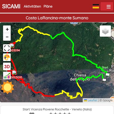
SICAMI
Aktivitäten
Pläne
Costa LaRancina-monte Sumano
+
−
0003094
Start
Ende
0003095
Leaflet
|
© Google
Start: Vicenza Piovene Rocchette - Veneto (Italia)