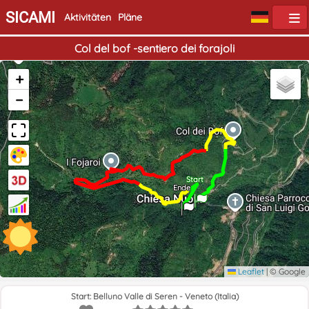
SICAMI
Aktivitäten
Pläne
Col del bof -sentiero dei forajoli
+
−
Start
Ende
Leaflet
|
© Google
Start: Belluno Valle di Seren - Veneto (Italia)