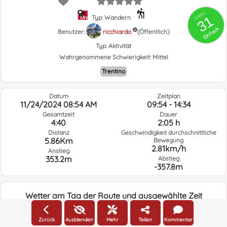
GRSIC
31
Typ: Wandern
Einfach
Benutzer:
ricchiardo
(Öffentlich)
Typ:
Aktivität
Wahrgenommene Schwierigkeit:
Mittel
Trentino
Datum
Zeitplan
11/24/2024 08:54 AM
09:54 - 14:34
Gesamtzeit
Dauer
4:40
2:05 h
Distanz
Geschwindigkeit durchschnittliche
5.86Km
Bewegung
2.81km/h
Anstieg
353.2m
Abstieg
-357.8m
Wetter am Tag der Route und ausgewählte Zeit
08:00
Zurück
Ausblenden
Mehr
Teilen
Kommentar