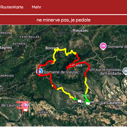
RoutenKarte
Mehr
ne minerve pas, je pedale
Ende
Start
curiosité
de
l'auriole