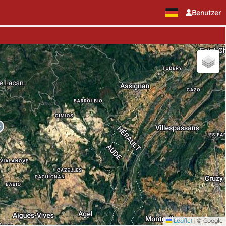
Benutzer
Leaflet
|
© Google