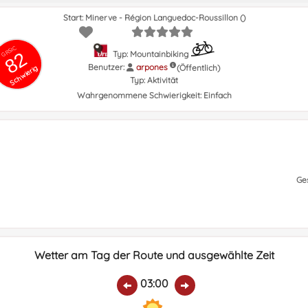
Start: Minerve - Région Languedoc-Roussillon ()
GRSIC
82
Typ: Mountainbiking
Benutzer:
arpones
(Öffentlich)
Schwierig
Typ:
Aktivität
Wahrgenommene Schwierigkeit:
Einfach
Ge
Wetter am Tag der Route und ausgewählte Zeit
03:00