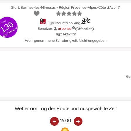
Start: Bormes-les-Mimosas - Région Provence-Alpes-Côte d'Azur ()
GRSIC
136
Typ: Mountainbiking
Sehr Schwierig
Benutzer:
arpones
(Öffentlich)
Typ:
Aktivität
Wahrgenommene Schwierigkeit:
Nicht angegeben
Ge
Wetter am Tag der Route und ausgewählte Zeit
15:00