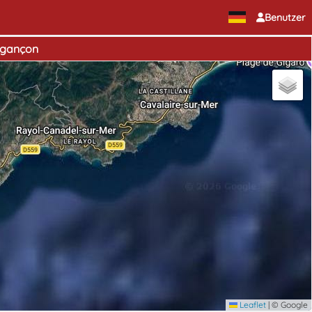
Benutzer
egançon
Leaflet
|
© Google