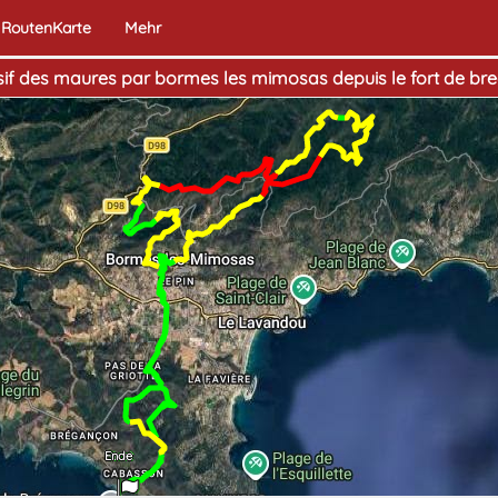
RoutenKarte
Mehr
sif des maures par bormes les mimosas depuis le fort de br
Ende
Start