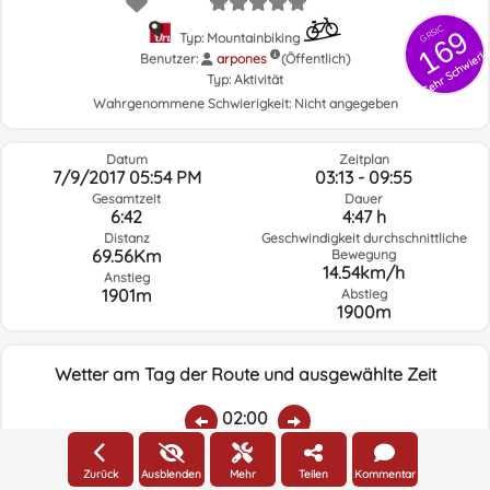
GRSIC
169
Typ: Mountainbiking
Sehr Schwieri
Benutzer:
arpones
(Öffentlich)
Typ:
Aktivität
Wahrgenommene Schwierigkeit:
Nicht angegeben
Datum
Zeitplan
7/9/2017 05:54 PM
03:13 - 09:55
Gesamtzeit
Dauer
6:42
4:47 h
Distanz
Geschwindigkeit durchschnittliche
69.56Km
Bewegung
14.54km/h
Anstieg
1901m
Abstieg
1900m
Wetter am Tag der Route und ausgewählte Zeit
02:00
Zurück
Ausblenden
Mehr
Teilen
Kommentar
Temp.:
Regen:
Durchschnittliche
Geschwindigkeit
Windrichtung