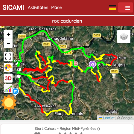
SICAMI
Aktivitäten
Pläne
roc cadurcien
+
−
Start
Ende
Leaflet
|
© Google
Start: Cahors - Région Midi-Pyrénées ()