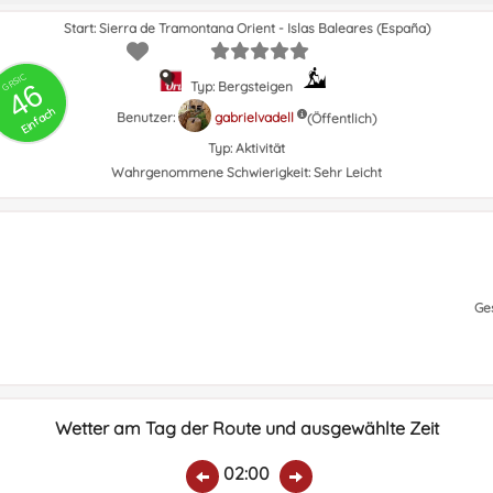
Start: Sierra de Tramontana Orient - Islas Baleares (España)
GRSIC
46
Typ: Bergsteigen
Einfach
Benutzer:
gabrielvadell
(Öffentlich)
Typ:
Aktivität
Wahrgenommene Schwierigkeit:
Sehr Leicht
Ge
Wetter am Tag der Route und ausgewählte Zeit
02:00