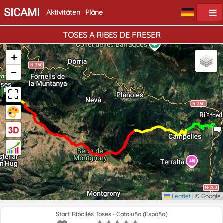
SICAMI
Aktivitäten
Pläne
TOSES A RIBES DE FRESER
+
−
tart
Ende
Leaflet
|
© Google
Start: Ripollés Toses - Cataluña (España)