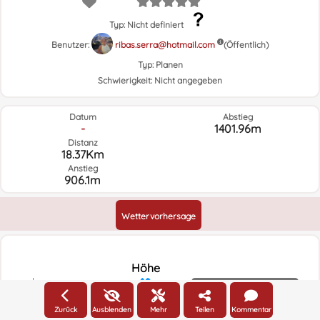
Typ: Nicht definiert
Benutzer:
ribas.serra@hotmail.com
(Öffentlich)
Typ:
Planen
Schwierigkeit:
Nicht angegeben
Datum
Abstieg
-
1401.96m
Distanz
18.37Km
Anstieg
906.1m
Wettervorhersage
Höhe
2000m
Höhe
1800m
Zurück
Ausblenden
Mehr
Teilen
Kommentar